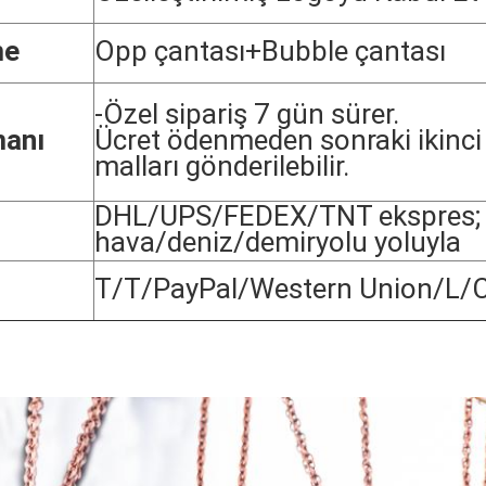
me
Opp çantası+Bubble çantası
-Özel sipariş 7 gün sürer.
manı
Ücret ödenmeden sonraki ikinci
malları gönderilebilir.
DHL/UPS/FEDEX/TNT ekspres;
i
hava/deniz/demiryolu yoluyla
T/T/PayPal/Western Union/L/C