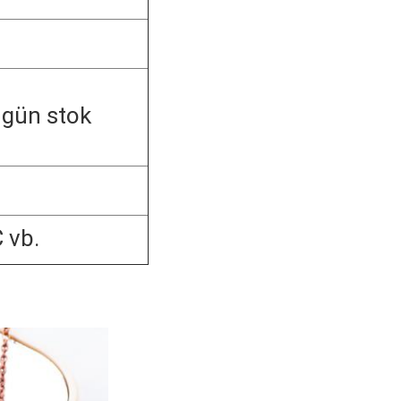
 gün stok
 vb.