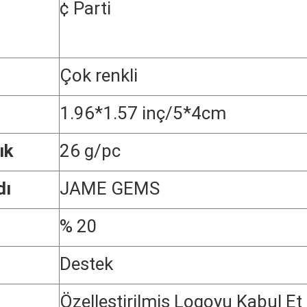
¢ Parti
Çok renkli
1.96*1.57 inç/5*4cm
ık
26 g/pc
dı
JAME GEMS
% 20
Destek
Özelleştirilmiş Logoyu Kabul Et