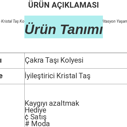
ÜRÜN AÇIKLAMASI
fa Kristal Taş Kolye Kalp Yeşil Aventurine Taş Ruhsal Çakra Meditasyon Yaşa
Ürün Tanımı
ı
Çakra Taşı Kolyesi
e
İyileştirici Kristal Taş
Kaygıyı azaltmak
Hediye
¢ Satış
# Moda