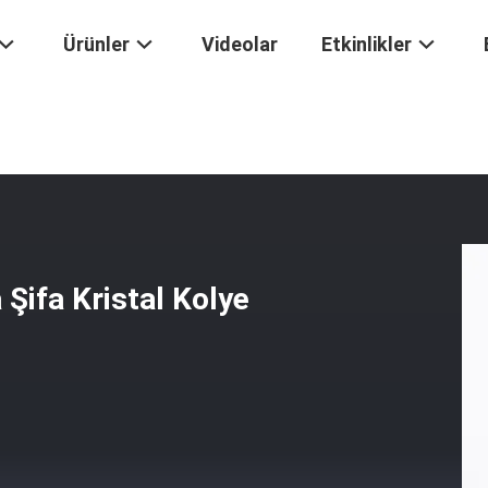
Ürünler
Videolar
Etkinlikler
ex Yeşil Aventurine Çakra Şifa Kristal Kolye Çakra Taş Kolye
 Şifa Kristal Kolye