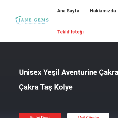
Ana Sayfa
Hakkımızda
Ana Sayfa
/
Ürünler
/
Ruhen İyileştirici Mücevherler
/
Unis
Teklif Isteği
Unisex Yeşil Aventurine Çakra
Çakra Taş Kolye
En Iyi Fiyat
Mail Gönder