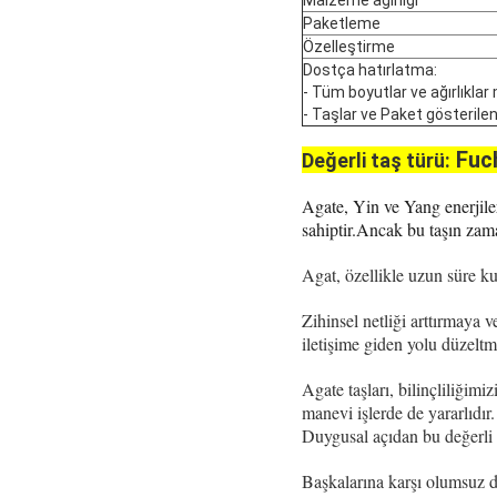
Paketleme
Özelleştirme
Dostça hatırlatma:
- Tüm boyutlar ve ağırlıklar ma
- Taşlar ve Paket gösterilen
Fuc
Değerli taş türü:
Agate, Yin ve Yang enerjile
sahiptir.Ancak bu taşın zama
Agat, özellikle uzun süre kull
Zihinsel netliği arttırmaya 
iletişime giden yolu düzeltm
Agate taşları, bilinçliliğimiz
manevi işlerde de yararlıdır.
Duygusal açıdan bu değerli t
Başkalarına karşı olumsuz d