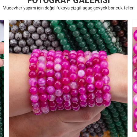
FOTOĞRAF GALERISI
Mücevher yapımı için doğal fuksya çizgili agaç gevşek boncuk telleri