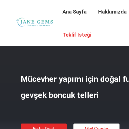
Ana Sayfa
Hakkımızda
Ana Sayfa
/
Ürünler
/
Değerli Taşlar
/
Mücevher Yapımı Içi
Teklif Isteği
Mücevher yapımı için doğal fu
gevşek boncuk telleri
En Iyi Fiyat
Mail Gönder