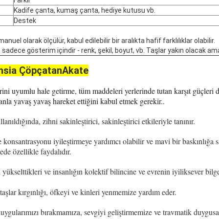
Kadife çanta, kumaş çanta, hediye kutusu vb.
Destek
nuel olarak ölçülür, kabul edilebilir bir aralıkta hafif farklılıklar olabilir.
 sadece gösterim içindir - renk, şekil, boyut, vb. Taşlar yakın olacak am
hsia Çöpçatan
Akate
rini uyumlu hale getirme, tüm maddeleri yerlerinde tutan karşıt güçler
nla yavaş yavaş hareket ettiğini kabul etmek gerekir..
anıldığında, zihni sakinleştirici, sakinleştirici etkileriyle tanınır.
ve konsantrasyonu iyileştirmeye yardımcı olabilir ve mavi bir baskınlığa s
ede özellikle faydalıdır.
i yükselttikleri ve insanlığın kolektif bilincine ve evrenin iyiliksever bilg
aşlar kırgınlığı, öfkeyi ve kinleri yenmemize yardım eder.
uygularımızı bırakmamıza, sevgiyi geliştirmemize ve travmatik duygus