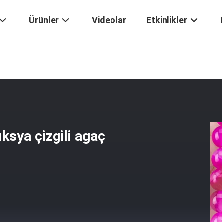
Ürünler
Videolar
Etkinlikler
n Doğal Fuksya Çizgili Agaç Gevşek Boncuk Telleri
ksya çizgili agaç